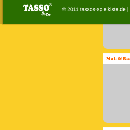
© 2011 tassos-spielkiste.de |
Mal- & Ba