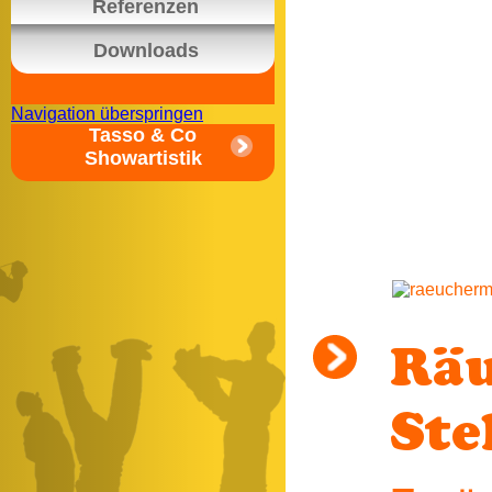
Referenzen
Downloads
Navigation überspringen
Tasso & Co
Showartistik
Räu
Ste