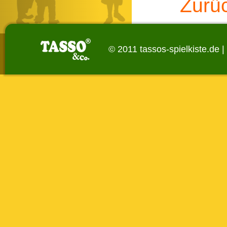
Zurü
© 2011 tassos-spielkiste.de |