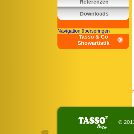
Referenzen
Downloads
Navigation überspringen
Tasso & Co
Showartistik
© 2011