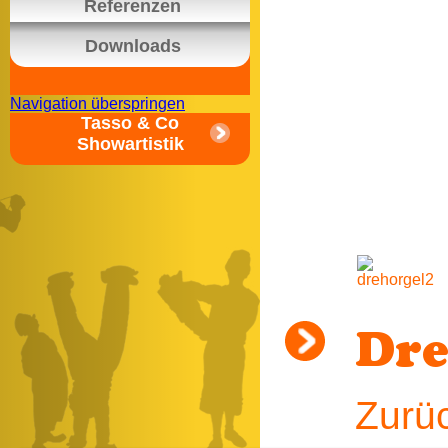
Referenzen
Downloads
Navigation überspringen
Tasso & Co
Showartistik
Dre
Zurü