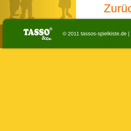
Zurü
© 2011 tassos-spielkiste.de |