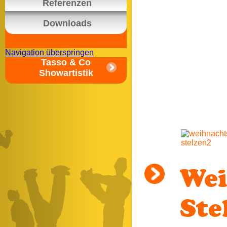
Referenzen
Downloads
Navigation überspringen
Tasso & Co
Showartistik
Wei
Ste